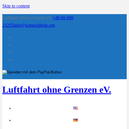
Skip to content
Luftfahrt ohne Grenzen eV.
+49 69 690
23255
info@wingsofhelp.org
Luftfahrt ohne Grenzen eV.