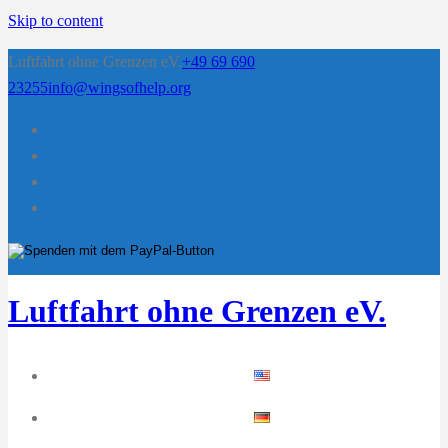
Skip to content
Luftfahrt ohne Grenzen eV.
+49 69 690
23255
info@wingsofhelp.org
Luftfahrt ohne Grenzen eV.