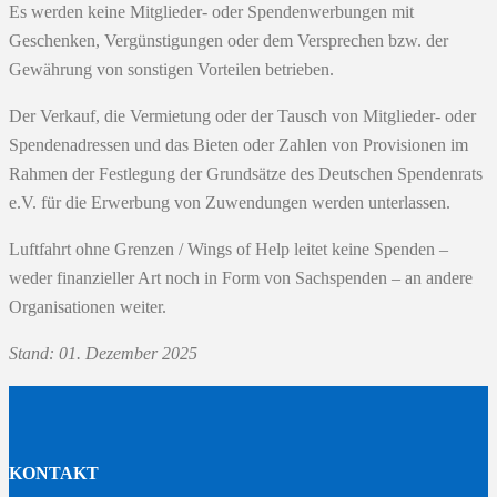
Es werden keine Mitglieder- oder Spendenwerbungen mit
Geschenken, Vergünstigungen oder dem Versprechen bzw. der
Gewährung von sonstigen Vorteilen betrieben.
Der Verkauf, die Vermietung oder der Tausch von Mitglieder- oder
Spendenadressen und das Bieten oder Zahlen von Provisionen im
Rahmen der Festlegung der Grundsätze des Deutschen Spendenrats
e.V. für die Erwerbung von Zuwendungen werden unterlassen.
Luftfahrt ohne Grenzen / Wings of Help leitet keine Spenden –
weder finanzieller Art noch in Form von Sachspenden – an andere
Organisationen weiter.
Stand: 01. Dezember 2025
KONTAKT