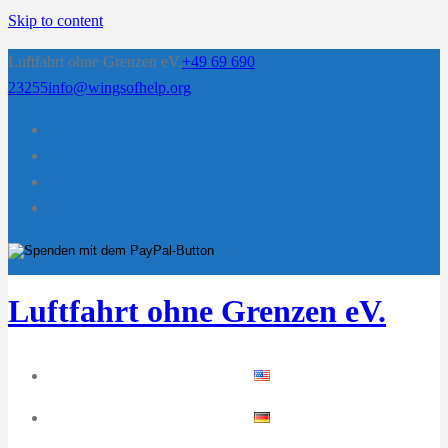
Skip to content
Luftfahrt ohne Grenzen eV.
+49 69 690
23255
info@wingsofhelp.org
Luftfahrt ohne Grenzen eV.