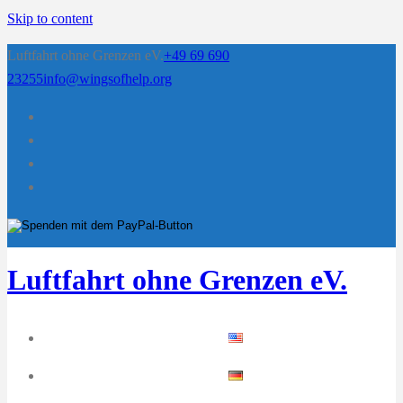
Skip to content
Luftfahrt ohne Grenzen eV.
+49 69 690
23255
info@wingsofhelp.org
Luftfahrt ohne Grenzen eV.