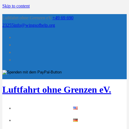
Skip to content
Luftfahrt ohne Grenzen eV.
+49 69 690
23255
info@wingsofhelp.org
Luftfahrt ohne Grenzen eV.