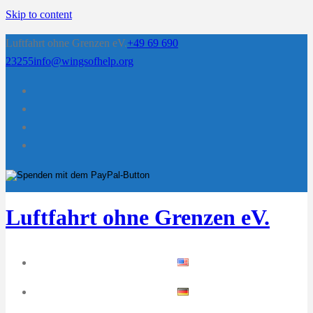
Skip to content
Luftfahrt ohne Grenzen eV.
+49 69 690
23255
info@wingsofhelp.org
Luftfahrt ohne Grenzen eV.