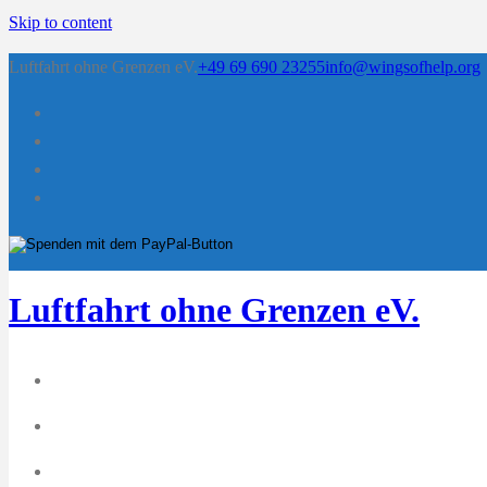
Skip to content
Luftfahrt ohne Grenzen eV.
+49 69 690 23255
info@wingsofhelp.org
Luftfahrt ohne Grenzen eV.