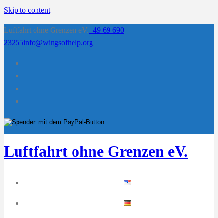
Skip to content
Luftfahrt ohne Grenzen eV.
+49 69 690
23255
info@wingsofhelp.org
Luftfahrt ohne Grenzen eV.