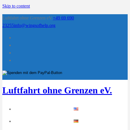
Skip to content
Luftfahrt ohne Grenzen eV.
+49 69 690
23255
info@wingsofhelp.org
Luftfahrt ohne Grenzen eV.