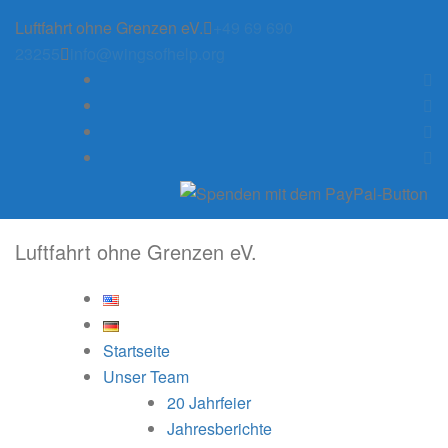
Skip
Luftfahrt ohne Grenzen eV.
+49 69 690
to
23255
info@wingsofhelp.org
content
Luftfahrt ohne Grenzen eV.
Startseite
Unser Team
20 Jahrfeier
Jahresberichte