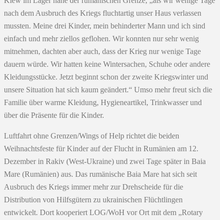
Kiew im Lager nahe der rumänischen Grenze, „als wir wenige Tage
nach dem Ausbruch des Kriegs fluchtartig unser Haus verlassen
mussten. Meine drei Kinder, mein behinderter Mann und ich sind
einfach und mehr ziellos geflohen. Wir konnten nur sehr wenig
mitnehmen, dachten aber auch, dass der Krieg nur wenige Tage
dauern würde. Wir hatten keine Wintersachen, Schuhe oder andere
Kleidungsstücke. Jetzt beginnt schon der zweite Kriegswinter und
unsere Situation hat sich kaum geändert.“ Umso mehr freut sich die
Familie über warme Kleidung, Hygieneartikel, Trinkwasser und
über die Präsente für die Kinder.
Luftfahrt ohne Grenzen/Wings of Help richtet die beiden
Weihnachtsfeste für Kinder auf der Flucht in Rumänien am 12.
Dezember in Rakiv (West-Ukraine) und zwei Tage später in Baia
Mare (Rumänien) aus. Das rumänische Baia Mare hat sich seit
Ausbruch des Kriegs immer mehr zur Drehscheide für die
Distribution von Hilfsgütern zu ukrainischen Flüchtlingen
entwickelt. Dort kooperiert LOG/WoH vor Ort mit dem „Rotary