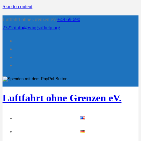
Skip to content
Luftfahrt ohne Grenzen eV.
+49 69 690
23255
info@wingsofhelp.org
Luftfahrt ohne Grenzen eV.