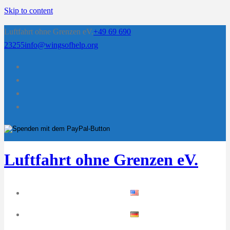
Skip to content
Luftfahrt ohne Grenzen eV.
+49 69 690
23255
info@wingsofhelp.org
Luftfahrt ohne Grenzen eV.