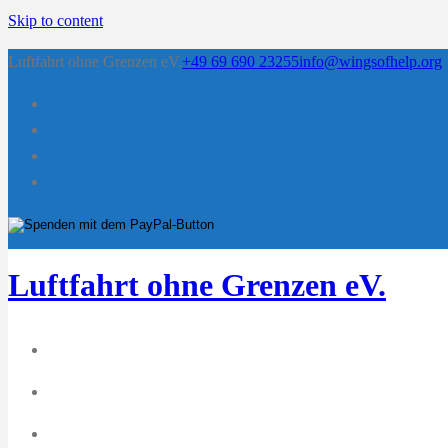
Skip to content
Luftfahrt ohne Grenzen eV.
+49 69 690 23255
info@wingsofhelp.org
Luftfahrt ohne Grenzen eV.