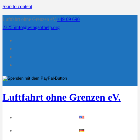
Skip to content
Luftfahrt ohne Grenzen eV.
+49 69 690
23255
info@wingsofhelp.org
Luftfahrt ohne Grenzen eV.