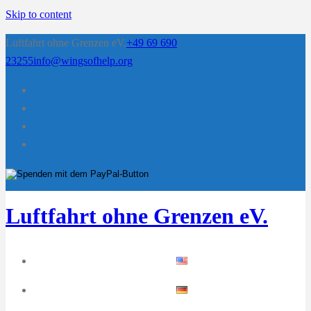
Skip to content
Luftfahrt ohne Grenzen eV.
+49 69 690
23255
info@wingsofhelp.org
Luftfahrt ohne Grenzen eV.