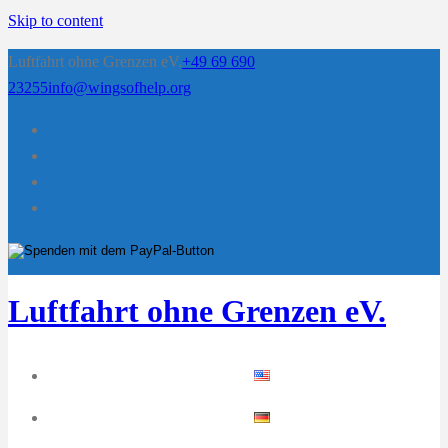
Skip to content
Luftfahrt ohne Grenzen eV.
+49 69 690
23255
info@wingsofhelp.org
Luftfahrt ohne Grenzen eV.