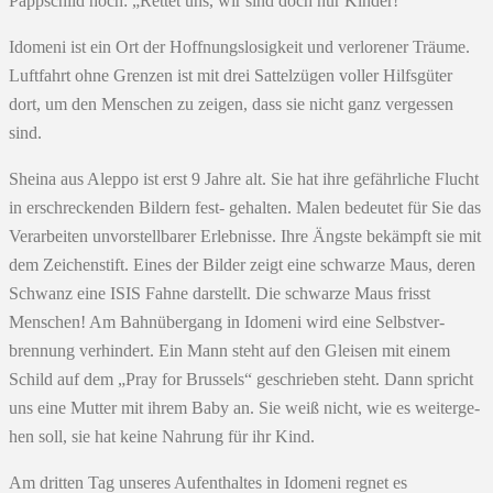
Pappschild hoch: „Rettet uns, wir sind doch nur Kinder!“
Idomeni ist ein Ort der Hoffnungslosigkeit und verlorener Träume.
Luftfahrt ohne Grenzen ist mit drei Sattelzügen voller Hilfsgüter
dort, um den Menschen zu zeigen, dass sie nicht ganz vergessen
sind.
Sheina aus Aleppo ist erst 9 Jahre alt. Sie hat ihre gefährliche Flucht
in erschreckenden Bildern fest- gehalten. Malen bedeutet für Sie das
Verarbeiten unvorstellbarer Erlebnisse. Ihre Ängste bekämpft sie mit
dem Zeichenstift. Eines der Bilder zeigt eine schwarze Maus, deren
Schwanz eine ISIS Fahne darstellt. Die schwarze Maus frisst
Menschen! Am Bahnübergang in Idomeni wird eine Selbstver-
brennung verhindert. Ein Mann steht auf den Gleisen mit einem
Schild auf dem „Pray for Brussels“ geschrieben steht. Dann spricht
uns eine Mutter mit ihrem Baby an. Sie weiß nicht, wie es weiterge-
hen soll, sie hat keine Nahrung für ihr Kind.
Am dritten Tag unseres Aufenthaltes in Idomeni regnet es