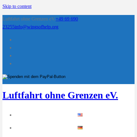
Skip to content
Luftfahrt ohne Grenzen eV.
+49 69 690
23255
info@wingsofhelp.org
Luftfahrt ohne Grenzen eV.