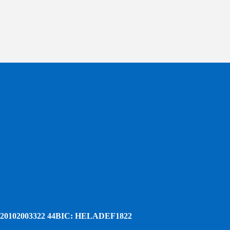
20102003322 44
BIC: HELADEF1822