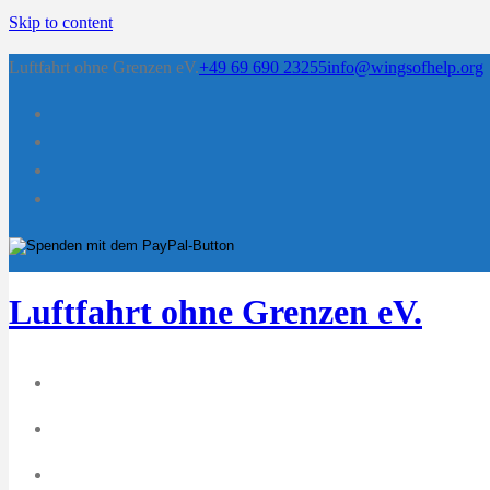
Skip to content
Luftfahrt ohne Grenzen eV.
+49 69 690 23255
info@wingsofhelp.org
Luftfahrt ohne Grenzen eV.