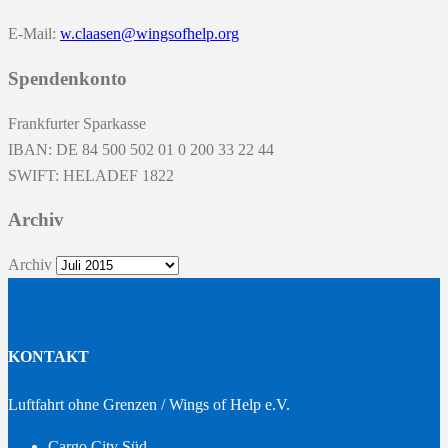
E-Mail:
w.claasen@wingsofhelp.org
Spendenkonto
Frankfurter Sparkasse
IBAN: DE 84 500 502 01 0 200 33 22 44
SWIFT: HELADEF 1822
Archiv
Archiv
KONTAKT
Luftfahrt ohne Grenzen / Wings of Help e.V.
Cargo City Süd –