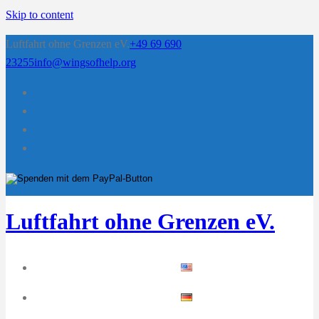
Skip to content
Luftfahrt ohne Grenzen eV.
+49 69 690
23255
info@wingsofhelp.org
Luftfahrt ohne Grenzen eV.