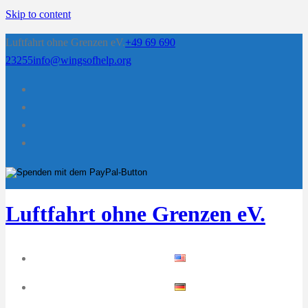
Skip to content
Luftfahrt ohne Grenzen eV.
+49 69 690
23255
info@wingsofhelp.org
Luftfahrt ohne Grenzen eV.