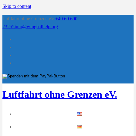
Skip to content
Luftfahrt ohne Grenzen eV.
+49 69 690
23255
info@wingsofhelp.org
Luftfahrt ohne Grenzen eV.