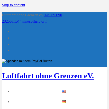
Skip to content
Luftfahrt ohne Grenzen eV.
+49 69 690
23255
info@wingsofhelp.org
Luftfahrt ohne Grenzen eV.