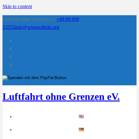
Skip to content
Luftfahrt ohne Grenzen eV.
+49 69 690
23255
info@wingsofhelp.org
Luftfahrt ohne Grenzen eV.