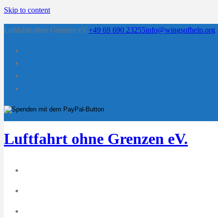
Skip to content
Luftfahrt ohne Grenzen eV.
+49 69 690 23255
info@wingsofhelp.org
Luftfahrt ohne Grenzen eV.