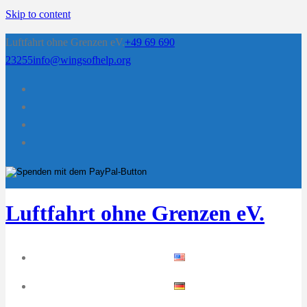
Skip to content
Luftfahrt ohne Grenzen eV.
+49 69 690
23255
info@wingsofhelp.org
Luftfahrt ohne Grenzen eV.