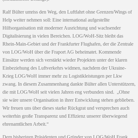
Ralf Bülter umriss den Weg, den Luftfahrt ohne Grenzen/Wings of
Help weiter nehmen soll: Eine international aufgestellte
Hilfsorganisation mit moderner Ausrichtung und wachsender
Digitalisierung in vielen Bereichen. LOG/WoH-Sitz bleibt das
Rhein-Main-Gebiet und der Frankfurter Flughafen, der die Zentrale
von LOG/WoH über die Fraport AG beheimatet. Kommende
Einsätze werden sich verstärkt wieder Projekten unter der klaren
Einbeziehung des Luftverkehrs widmen, nachdem der Ukraine-
Krieg LOG/WoH immer mehr zu Logistikleistungen per Lkw
zwang. In diesem Zusammenhang dankte Bülter allen Unterstützern,
die mit LOG/WoH seit vielen Jahren eng verbunden sind. „Ohne
sie wäre unsere Organisation in ihrer Entwicklung stehen geblieben.
Wir freuen uns über dieses starke Rückgrat und versprechen auch
weiterhin große Transparenz und Effizienz unserer überwiegend
ehrenamtlichen Arbeit.“
Dem bisherigen Präsidenten und Gründer von LOG/WoH Frank