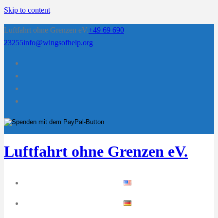
Skip to content
Luftfahrt ohne Grenzen eV.
+49 69 690
23255
info@wingsofhelp.org
Luftfahrt ohne Grenzen eV.