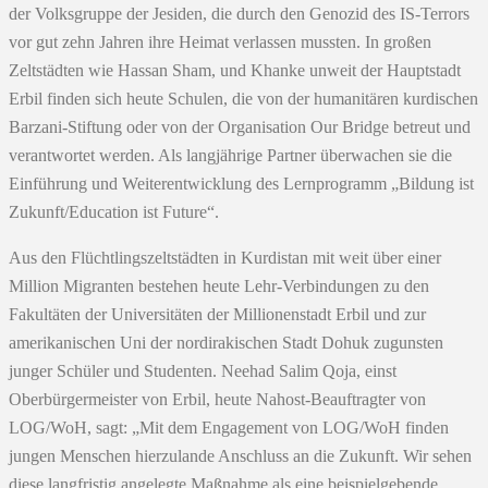
der Volksgruppe der Jesiden, die durch den Genozid des IS-Terrors
vor gut zehn Jahren ihre Heimat verlassen mussten. In großen
Zeltstädten wie Hassan Sham, und Khanke unweit der Hauptstadt
Erbil finden sich heute Schulen, die von der humanitären kurdischen
Barzani-Stiftung oder von der Organisation Our Bridge betreut und
verantwortet werden. Als langjährige Partner überwachen sie die
Einführung und Weiterentwicklung des Lernprogramm „Bildung ist
Zukunft/Education ist Future“.
Aus den Flüchtlingszeltstädten in Kurdistan mit weit über einer
Million Migranten bestehen heute Lehr-Verbindungen zu den
Fakultäten der Universitäten der Millionenstadt Erbil und zur
amerikanischen Uni der nordirakischen Stadt Dohuk zugunsten
junger Schüler und Studenten. Neehad Salim Qoja, einst
Oberbürgermeister von Erbil, heute Nahost-Beauftragter von
LOG/WoH, sagt: „Mit dem Engagement von LOG/WoH finden
jungen Menschen hierzulande Anschluss an die Zukunft. Wir sehen
diese langfristig angelegte Maßnahme als eine beispielgebende,