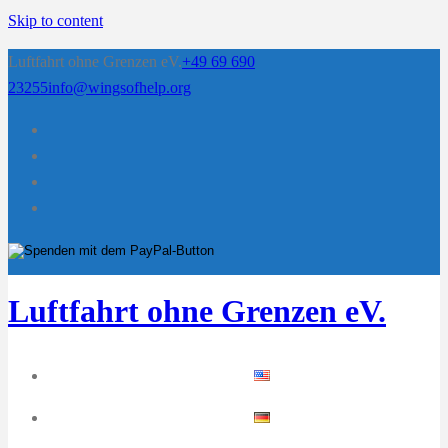
Skip to content
Luftfahrt ohne Grenzen eV.
+49 69 690
23255
info@wingsofhelp.org
Luftfahrt ohne Grenzen eV.