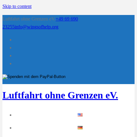
Skip to content
Luftfahrt ohne Grenzen eV.
+49 69 690
23255
info@wingsofhelp.org
Luftfahrt ohne Grenzen eV.