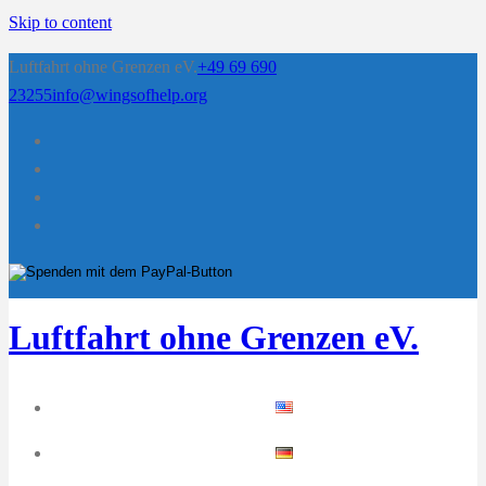
Skip to content
Luftfahrt ohne Grenzen eV.
+49 69 690
23255
info@wingsofhelp.org
Luftfahrt ohne Grenzen eV.