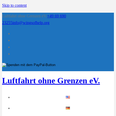
Skip to content
Luftfahrt ohne Grenzen eV.
+49 69 690
23255
info@wingsofhelp.org
Luftfahrt ohne Grenzen eV.