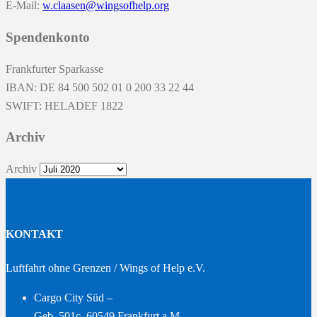
E-Mail:
w.claasen@wingsofhelp.org
Spendenkonto
Frankfurter Sparkasse
IBAN: DE 84 500 502 01 0 200 33 22 44
SWIFT: HELADEF 1822
Archiv
Archiv
KONTAKT
Luftfahrt ohne Grenzen / Wings of Help e.V.
Cargo City Süd –
Geb. 501c, 60549 Frankfurt a.M. –