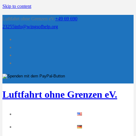
Skip to content
Luftfahrt ohne Grenzen eV.
+49 69 690
23255
info@wingsofhelp.org
Luftfahrt ohne Grenzen eV.