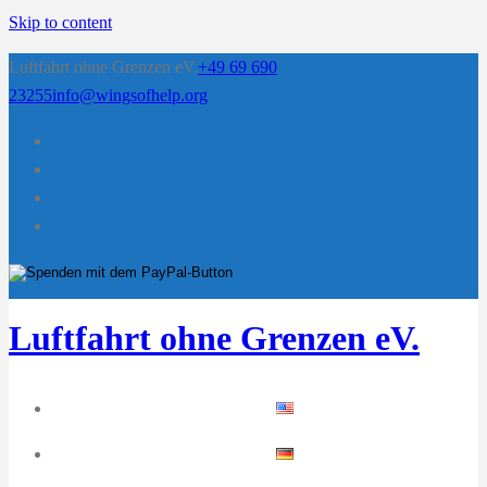
Skip to content
Luftfahrt ohne Grenzen eV.
+49 69 690
23255
info@wingsofhelp.org
Luftfahrt ohne Grenzen eV.