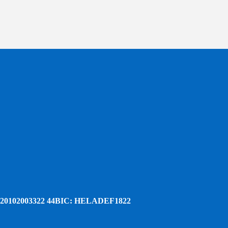
20102003322 44
BIC: HELADEF1822