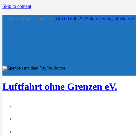
Skip to content
Luftfahrt ohne Grenzen eV.
+49 69 690 23255
info@wingsofhelp.org
Luftfahrt ohne Grenzen eV.