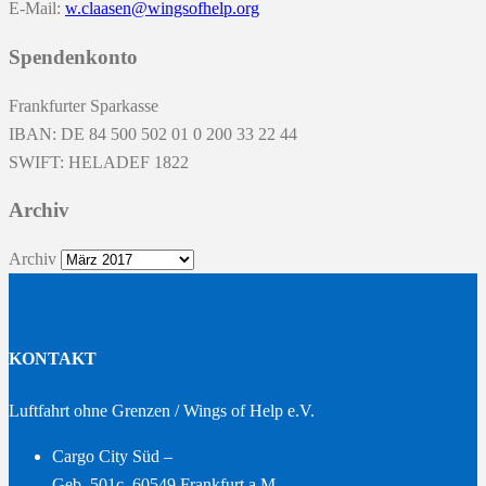
E-Mail:
w.claasen@wingsofhelp.org
Spendenkonto
Frankfurter Sparkasse
IBAN: DE 84 500 502 01 0 200 33 22 44
SWIFT: HELADEF 1822
Archiv
Archiv
KONTAKT
Luftfahrt ohne Grenzen / Wings of Help e.V.
Cargo City Süd –
Geb. 501c, 60549 Frankfurt a.M. –