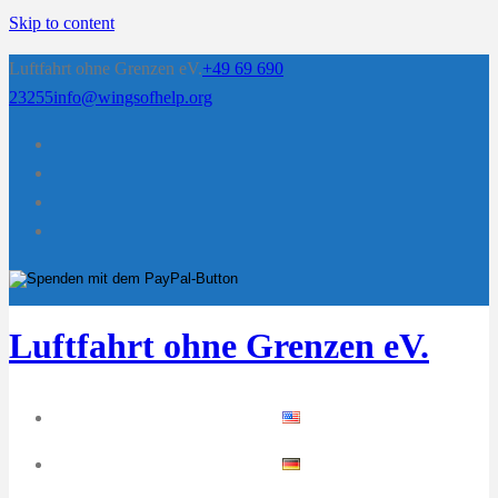
Skip to content
Luftfahrt ohne Grenzen eV.
+49 69 690
23255
info@wingsofhelp.org
Luftfahrt ohne Grenzen eV.