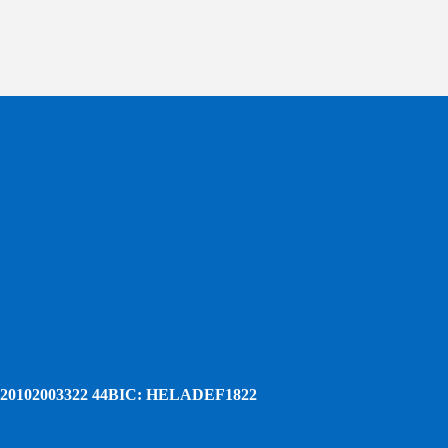
20102003322 44
BIC: HELADEF1822