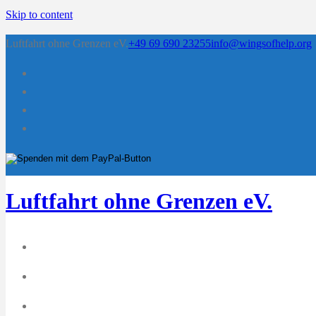
Skip to content
Luftfahrt ohne Grenzen eV.
+49 69 690 23255
info@wingsofhelp.org
Luftfahrt ohne Grenzen eV.