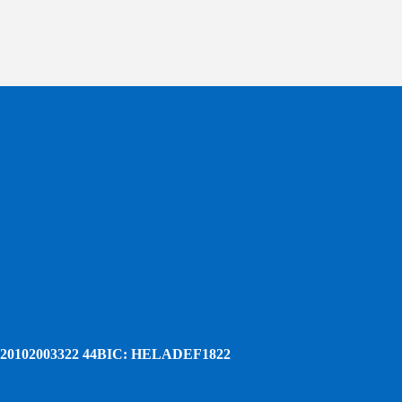
20102003322 44
BIC: HELADEF1822