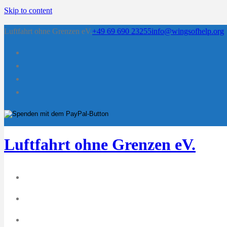
Skip to content
Luftfahrt ohne Grenzen eV.
+49 69 690 23255
info@wingsofhelp.org
Luftfahrt ohne Grenzen eV.