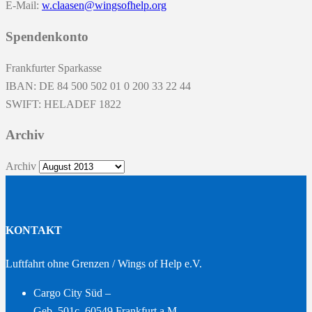
E-Mail:
w.claasen@wingsofhelp.org
Spendenkonto
Frankfurter Sparkasse
IBAN: DE 84 500 502 01 0 200 33 22 44
SWIFT: HELADEF 1822
Archiv
Archiv
KONTAKT
Luftfahrt ohne Grenzen / Wings of Help e.V.
Cargo City Süd –
Geb. 501c, 60549 Frankfurt a.M. –