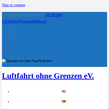
Skip to content
Luftfahrt ohne Grenzen eV.
+49 69 690
23255
info@wingsofhelp.org
Luftfahrt ohne Grenzen eV.