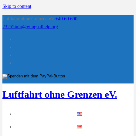
Skip to content
Luftfahrt ohne Grenzen eV.
+49 69 690
23255
info@wingsofhelp.org
Luftfahrt ohne Grenzen eV.