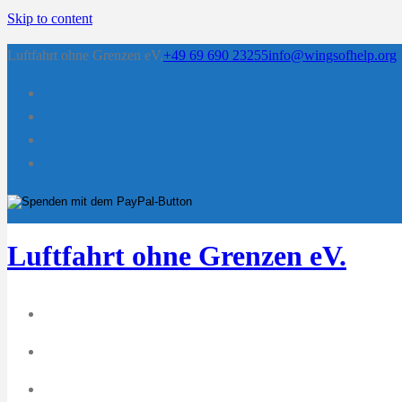
Skip to content
Luftfahrt ohne Grenzen eV.
+49 69 690 23255
info@wingsofhelp.org
Luftfahrt ohne Grenzen eV.