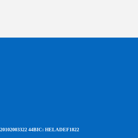
20102003322 44
BIC: HELADEF1822