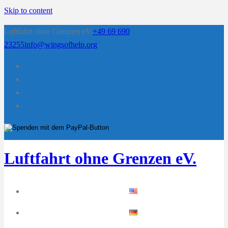
Skip to content
Luftfahrt ohne Grenzen eV.
+49 69 690
23255
info@wingsofhelp.org
Luftfahrt ohne Grenzen eV.