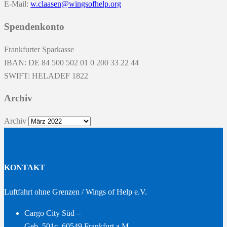
E-Mail:
w.claasen@wingsofhelp.org
Spendenkonto
Frankfurter Sparkasse
IBAN: DE 84 500 502 01 0 200 33 22 44
SWIFT: HELADEF 1822
Archiv
Archiv
KONTAKT
Luftfahrt ohne Grenzen / Wings of Help e.V.
Cargo City Süd –
Geb. 501c, 60549 Frankfurt a.M. –