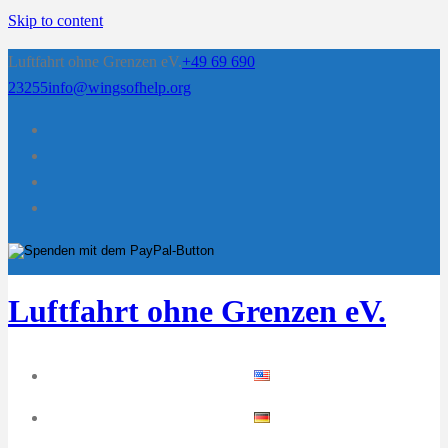
Skip to content
Luftfahrt ohne Grenzen eV.
+49 69 690
23255
info@wingsofhelp.org
Luftfahrt ohne Grenzen eV.