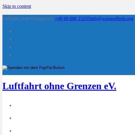
Skip to content
Luftfahrt ohne Grenzen eV.
+49 69 690 23255
info@wingsofhelp.org
Luftfahrt ohne Grenzen eV.