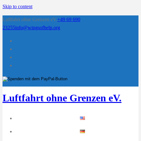
Skip to content
Luftfahrt ohne Grenzen eV.
+49 69 690
23255
info@wingsofhelp.org
Luftfahrt ohne Grenzen eV.