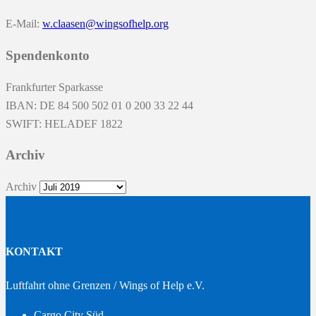
E-Mail:
w.claasen@wingsofhelp.org
Spendenkonto
Frankfurter Sparkasse
IBAN: DE 84 500 502 01 0 200 33 22 44
SWIFT: HELADEF 1822
Archiv
Archiv
KONTAKT
Luftfahrt ohne Grenzen / Wings of Help e.V.
Cargo City Süd –