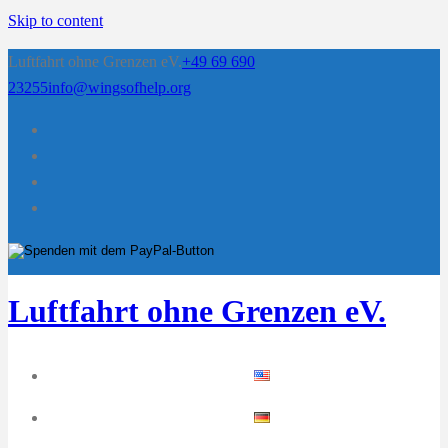
Skip to content
Luftfahrt ohne Grenzen eV.
+49 69 690
23255
info@wingsofhelp.org
Luftfahrt ohne Grenzen eV.