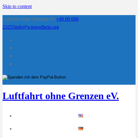
Skip to content
Luftfahrt ohne Grenzen eV.
+49 69 690
23255
info@wingsofhelp.org
Luftfahrt ohne Grenzen eV.