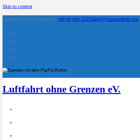
Skip to content
Luftfahrt ohne Grenzen eV.
+49 69 690 23255
info@wingsofhelp.org
Luftfahrt ohne Grenzen eV.