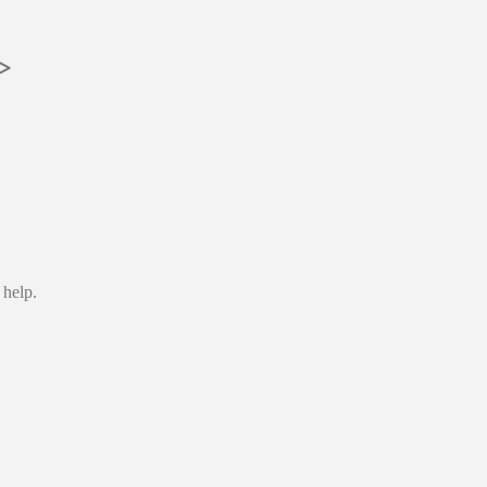
>
 help.