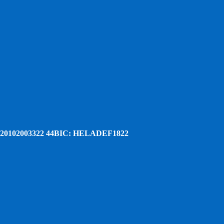
20102003322 44
BIC: HELADEF1822