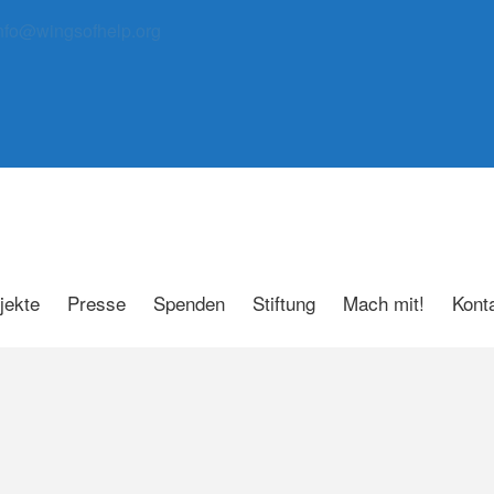
nfo@wingsofhelp.org
jekte
Presse
Spenden
Stiftung
Mach mit!
Kont