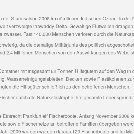
m der Sturmsaison 2008 im nördlichen Indischen Ozean. In der N
it verzweigte Irrawaddy-Delta. Gewaltige Flutwellen drangen ti
Salzwasser. Fast 140.000 Menschen verloren durch die Naturkat
schwierig, da die damalige Militärjunta des politisch abgeschot
nd 2,4 Millionen Menschen von den Auswirkungen des Wirbelstu
ontainer mit insgesamt 62 Tonnen Hilfsgütern auf den Weg in 
g, Wasserreinigungstabletten, Decken sowie Plastikplanen zu
ten die Hilfsgüter schließlich zu den betroffenen Menschen.
ischer durch die Naturkatastrophe ihre gesamte Lebensgrundl
te Eintracht Frankfurt elf Fischerboote. Anfang November 2008
oote sowie Fischernetze an betroffene Familien übergeben werd
m Jahr 2009 wurden wurden daraus 120 Fischerboote und im Mai 