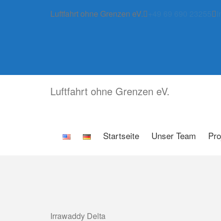
Skip
Luftfahrt ohne Grenzen eV.
+49 69 690 23255
i
to
content
Luftfahrt ohne Grenzen eV.
Startseite
Unser Team
Pro
Irrawaddy Delta