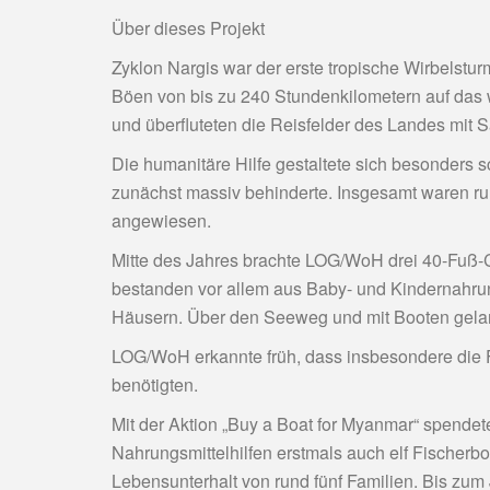
Über dieses Projekt
Zyklon Nargis war der erste tropische Wirbelstur
Böen von bis zu 240 Stundenkilometern auf das we
und überfluteten die Reisfelder des Landes mit 
Die humanitäre Hilfe gestaltete sich besonders 
zunächst massiv behinderte. Insgesamt waren ru
angewiesen.
Mitte des Jahres brachte LOG/WoH drei 40-Fuß-C
bestanden vor allem aus Baby- und Kindernahrun
Häusern. Über den Seeweg und mit Booten gelang
LOG/WoH erkannte früh, dass insbesondere die F
benötigten.
Mit der Aktion „Buy a Boat for Myanmar“ spende
Nahrungsmittelhilfen erstmals auch elf Fischerb
Lebensunterhalt von rund fünf Familien. Bis zu