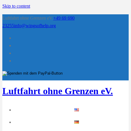
Skip to content
Luftfahrt ohne Grenzen eV.
+49 69 690
23255
info@wingsofhelp.org
Luftfahrt ohne Grenzen eV.