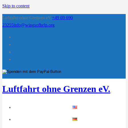
Skip to content
Luftfahrt ohne Grenzen eV.
+49 69 690
23255
info@wingsofhelp.org
Luftfahrt ohne Grenzen eV.