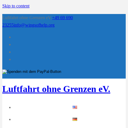
Skip to content
Luftfahrt ohne Grenzen eV.
+49 69 690
23255
info@wingsofhelp.org
Luftfahrt ohne Grenzen eV.